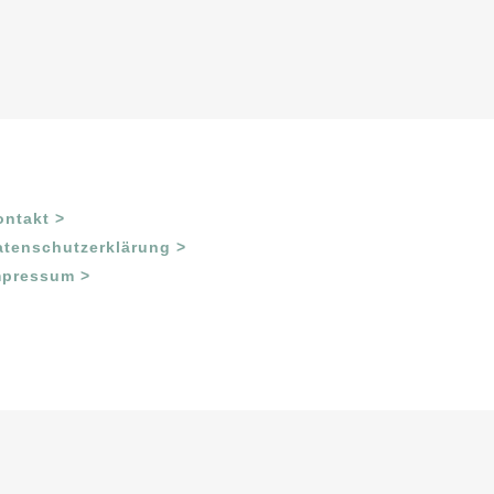
ontakt >
atenschutzerklärung >
mpressum >