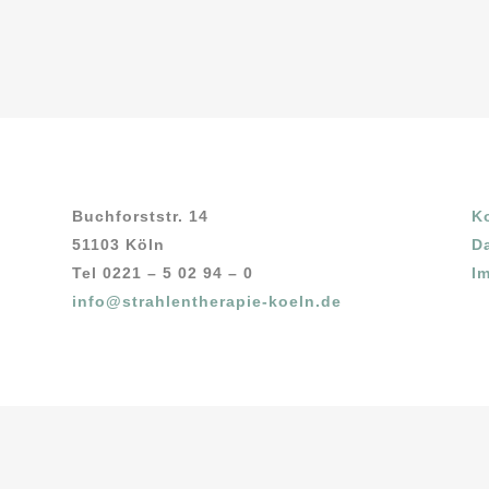
Buchforststr. 14
K
51103 Köln
D
Tel 0221 – 5 02 94 – 0
I
info@strahlentherapie-koeln.de