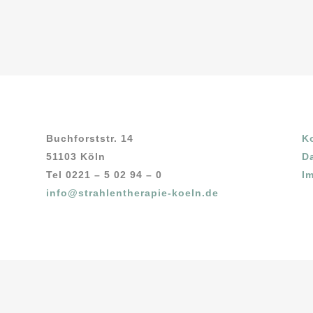
Buchforststr. 14
K
51103 Köln
D
Tel 0221 – 5 02 94 – 0
I
info@strahlentherapie-koeln.de