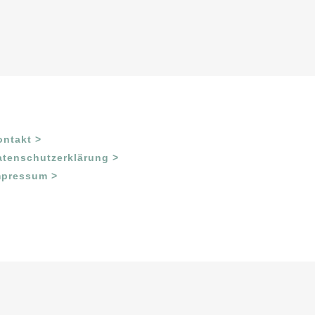
ontakt >
atenschutzerklärung >
mpressum >