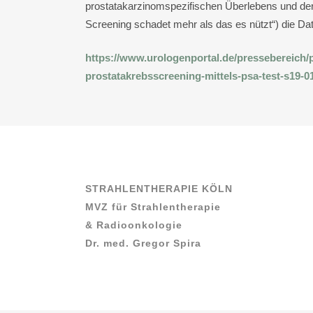
prostatakarzinomspezifischen Überlebens und der
Screening schadet mehr als das es nützt“) die Dat
https://www.urologenportal.de/pressebereich/p
prostatakrebsscreening-mittels-psa-test-s19-0
STRAHLENTHERAPIE KÖLN
MVZ für Strahlentherapie
& Radioonkologie
Dr. med. Gregor Spira