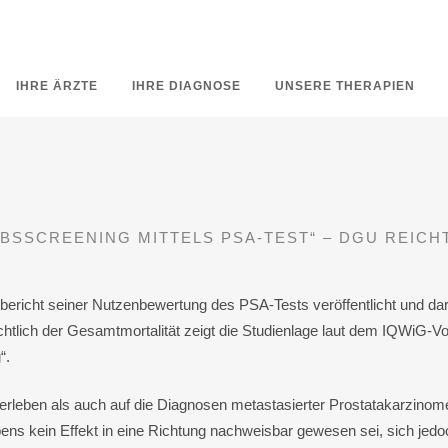
IHRE ÄRZTE
IHRE DIAGNOSE
UNSERE THERAPIEN
BSSCREENING MITTELS PSA-TEST“ – DGU REICH
richt seiner Nutzenbewertung des PSA-Tests veröffentlicht und darin 
htlich der Gesamtmortalität zeigt die Studienlage laut dem IQWiG-V
“.
rleben als auch auf die Diagnosen metastasierter Prostatakarzinome z
s kein Effekt in eine Richtung nachweisbar gewesen sei, sich jedoc