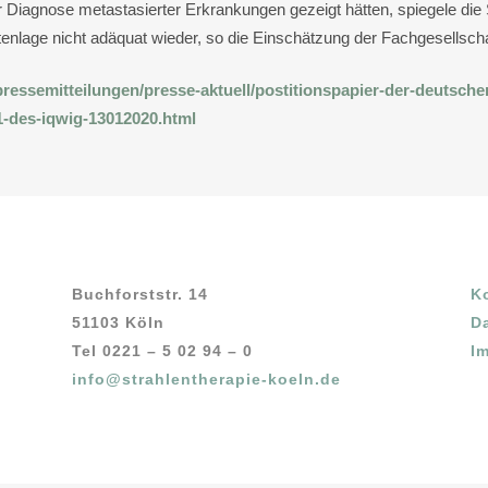
 Diagnose metastasierter Erkrankungen gezeigt hätten, spiegele die
enlage nicht adäquat wieder, so die Einschätzung der Fachgesellscha
ressemitteilungen/presse-aktuell/postitionspapier-der-deutschen
1-des-iqwig-13012020.html
Buchforststr. 14
K
51103 Köln
D
Tel 0221 – 5 02 94 – 0
I
info@strahlentherapie-koeln.de